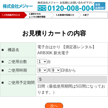
お見積りカートの内容
電子台はかり 【測定器レンタル】
■ 機器名
ARB30K 新光電子
■ ご使用台数
台
■ ご使用時期
月
日頃から
■ ご使用予定期間
日間（最低使用期間は5日間になってお
ります。）