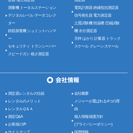
測量機 トータルステーション
電気計測器 絶縁抵抗測定器
デジタルレベル データコレク
信号発生器 電力測定器
ター
土質試験機 恒温槽 圧縮試験
鉄筋探査機 シュミットハンマ
機 水分測定器
ー
天秤 はかり 計量器 トラック
セキュリティ トランシーバー
スケール クレーンスケール
スピードガン 粗さ測定器
測定器レンタルの仕組
会社概要
レンタルのメリット
メジャーが選ばれる4つの理
レンタルＱ＆Ａ
由
測定Q&A
個人情報保護方針
お客様の声
(プライバシーポリシー)
サイトマップ
採用情報