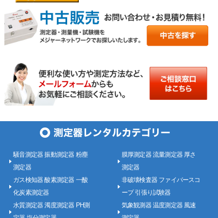
騒音測定器 振動測定器 粉塵
膜厚測定器 流量測定器 厚さ
測定器
測定器
ガス検知器 酸素測定器 一酸
非破壊検査器 ファイバースコ
化炭素測定器
ープ 引張り試験器
水質測定器 濁度測定器 PH測
気象観測器 温度測定器 風速
定器 塩分測定器
測定器