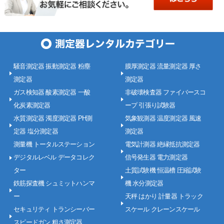
騒音測定器 振動測定器 粉塵
膜厚測定器 流量測定器 厚さ
測定器
測定器
ガス検知器 酸素測定器 一酸
非破壊検査器 ファイバースコ
化炭素測定器
ープ 引張り試験器
水質測定器 濁度測定器 PH測
気象観測器 温度測定器 風速
定器 塩分測定器
測定器
測量機 トータルステーション
電気計測器 絶縁抵抗測定器
デジタルレベル データコレク
信号発生器 電力測定器
ター
土質試験機 恒温槽 圧縮試験
鉄筋探査機 シュミットハンマ
機 水分測定器
ー
天秤 はかり 計量器 トラック
セキュリティ トランシーバー
スケール クレーンスケール
スピードガン 粗さ測定器