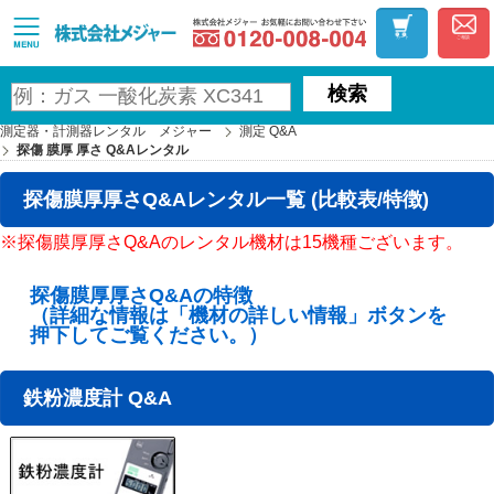
お気軽にお問い合わ
MAJOR
カート
ご相談
検索
測定器・計測器レンタル メジャー
測定 Q&A
探傷 膜厚 厚さ Q&Aレンタル
探傷膜厚厚さQ&Aレンタル一覧 (比較表/特徴)
※探傷膜厚厚さQ&Aのレンタル機材は15機種ございます。
探傷膜厚厚さQ&Aの特徴
（詳細な情報は「機材の詳しい情報」ボタンを
押下してご覧ください。）
鉄粉濃度計 Q&A