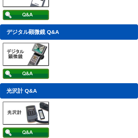
デジタル顕微鏡 Q&A
光沢計 Q&A