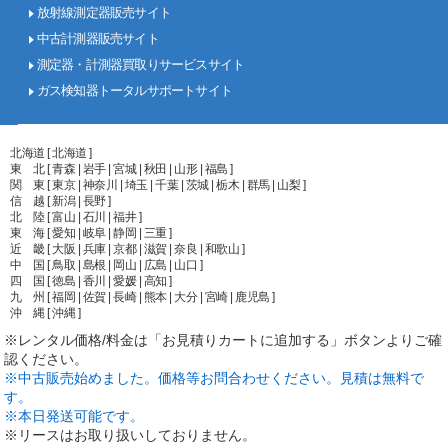
放射線測定器販売サイト
中古計測器販売サイト
測定器・計測器買取りサービスサイト
ガス検知器トータルサポートサイト
北海道 [ 北海道 ]
東 北 [ 青森 | 岩手 | 宮城 | 秋田 | 山形 | 福島 ]
関 東 [ 東京 | 神奈川 | 埼玉 | 千葉 | 茨城 | 栃木 | 群馬 | 山梨 ]
信 越 [ 新潟 | 長野 ]
北 陸 [ 富山 | 石川 | 福井 ]
東 海 [ 愛知 | 岐阜 | 静岡 | 三重 ]
近 畿 [ 大阪 | 兵庫 | 京都 | 滋賀 | 奈良 | 和歌山 ]
中 国 [ 鳥取 | 島根 | 岡山 | 広島 | 山口 ]
四 国 [ 徳島 | 香川 | 愛媛 | 高知 ]
九 州 [ 福岡 | 佐賀 | 長崎 | 熊本 | 大分 | 宮崎 | 鹿児島 ]
沖 縄 [ 沖縄 ]
※レンタル価格/料金は「お見積りカートに追加する」ボタンよりご確
認ください。
※中古販売始めました。価格等お問合わせください。見積は無料で
す。
※本日発送可能です。
※リースはお取り扱いしておりません。