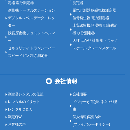
定器 塩分測定器
測定器
測量機 トータルステーション
電気計測器 絶縁抵抗測定器
デジタルレベル データコレク
信号発生器 電力測定器
ター
土質試験機 恒温槽 圧縮試験
鉄筋探査機 シュミットハンマ
機 水分測定器
ー
天秤 はかり 計量器 トラック
セキュリティ トランシーバー
スケール クレーンスケール
スピードガン 粗さ測定器
測定器レンタルの仕組
会社概要
レンタルのメリット
メジャーが選ばれる4つの理
レンタルＱ＆Ａ
由
測定Q&A
個人情報保護方針
お客様の声
(プライバシーポリシー)