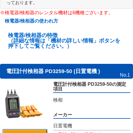
っております。
※検電器/検相器のレンタル機材は6機種ございます。
検電器/検相器の使われ方
検電器/検相器の特徴
（詳細な情報は「機材の詳しい情報」ボタンを
押下してご覧ください。）
電圧計付検相器 PD3259-50 (日置電機 )
No.1
電圧計付検相器 PD3259-50の測定
項目
検相
メーカー
日置電機