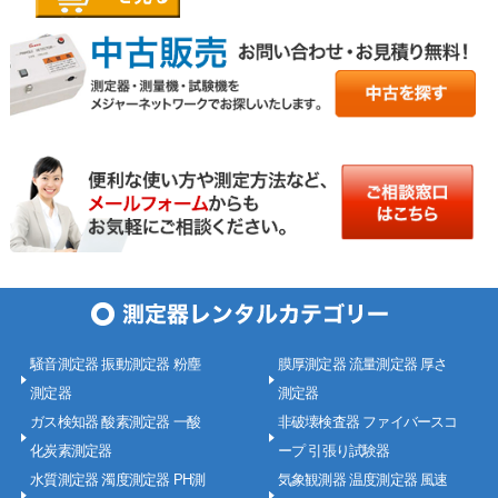
騒音測定器 振動測定器 粉塵
膜厚測定器 流量測定器 厚さ
測定器
測定器
ガス検知器 酸素測定器 一酸
非破壊検査器 ファイバースコ
化炭素測定器
ープ 引張り試験器
水質測定器 濁度測定器 PH測
気象観測器 温度測定器 風速