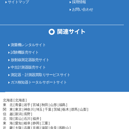
サイトマップ
採用情報
お問い合わせ
測量機レンタルサイト
試験機販売サイト
放射線測定器販売サイト
中古計測器販売サイト
測定器・計測器買取りサービスサイト
ガス検知器トータルサポートサイト
北海道 [ 北海道 ]
東 北 [ 青森 | 岩手 | 宮城 | 秋田 | 山形 | 福島 ]
関 東 [ 東京 | 神奈川 | 埼玉 | 千葉 | 茨城 | 栃木 | 群馬 | 山梨 ]
信 越 [ 新潟 | 長野 ]
北 陸 [ 富山 | 石川 | 福井 ]
東 海 [ 愛知 | 岐阜 | 静岡 | 三重 ]
近 畿 [ 大阪 | 兵庫 | 京都 | 滋賀 | 奈良 | 和歌山 ]