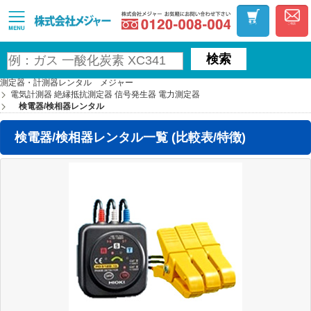
お気軽にお問い合わ
MAJOR
カート
ご相談
検索
測定器・計測器レンタル メジャー
電気計測器 絶縁抵抗測定器 信号発生器 電力測定器
検電器/検相器レンタル
検電器/検相器レンタル一覧 (比較表/特徴)