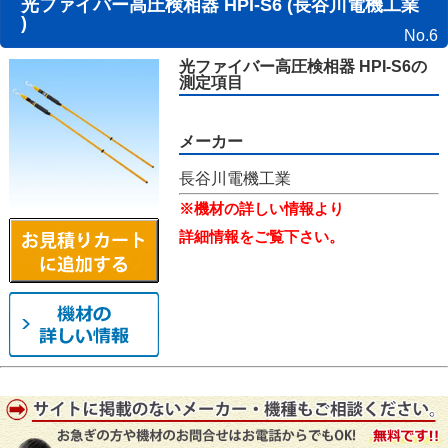
光ファイバー高圧検相器 HPI-S6 (長谷川電機工業
)
No.6
光ファイバー高圧検相器 HPI-S6の
測定項目
メーカー
長谷川電機工業
※機材の詳しい情報より
詳細情報をご覧下さい。