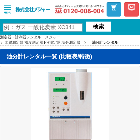
お気軽にお問い合わ
MAJOR
カート
ご相談
検索
測定器・計測器レンタル メジャー
水質測定器 濁度測定器 PH測定器 塩分測定器
油分計レンタル
油分計レンタル一覧 (比較表/特徴)