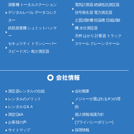
測量機 トータルステーション
電気計測器 絶縁抵抗測定器
デジタルレベル データコレク
信号発生器 電力測定器
ター
土質試験機 恒温槽 圧縮試験
鉄筋探査機 シュミットハンマ
機 水分測定器
ー
天秤 はかり 計量器 トラック
セキュリティ トランシーバー
スケール クレーンスケール
スピードガン 粗さ測定器
測定器レンタルの仕組
会社概要
レンタルのメリット
メジャーが選ばれる4つの理
レンタルＱ＆Ａ
由
測定Q&A
個人情報保護方針
お客様の声
(プライバシーポリシー)
サイトマップ
採用情報