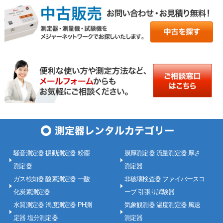
騒音測定器 振動測定器 粉塵
膜厚測定器 流量測定器 厚さ
測定器
測定器
ガス検知器 酸素測定器 一酸
非破壊検査器 ファイバースコ
化炭素測定器
ープ 引張り試験器
水質測定器 濁度測定器 PH測
気象観測器 温度測定器 風速
定器 塩分測定器
測定器