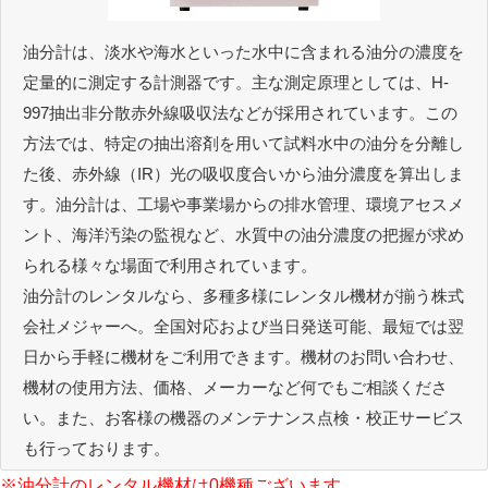
油分計は、淡水や海水といった水中に含まれる油分の濃度を
定量的に測定する計測器です。主な測定原理としては、H-
997抽出非分散赤外線吸収法などが採用されています。この
方法では、特定の抽出溶剤を用いて試料水中の油分を分離し
た後、赤外線（IR）光の吸収度合いから油分濃度を算出しま
す。油分計は、工場や事業場からの排水管理、環境アセスメ
ント、海洋汚染の監視など、水質中の油分濃度の把握が求め
られる様々な場面で利用されています。
油分計のレンタルなら、多種多様にレンタル機材が揃う株式
会社メジャーへ。全国対応および当日発送可能、最短では翌
日から手軽に機材をご利用できます。機材のお問い合わせ、
機材の使用方法、価格、メーカーなど何でもご相談くださ
い。また、お客様の機器のメンテナンス点検・校正サービス
も行っております。
※油分計のレンタル機材は0機種ございます。