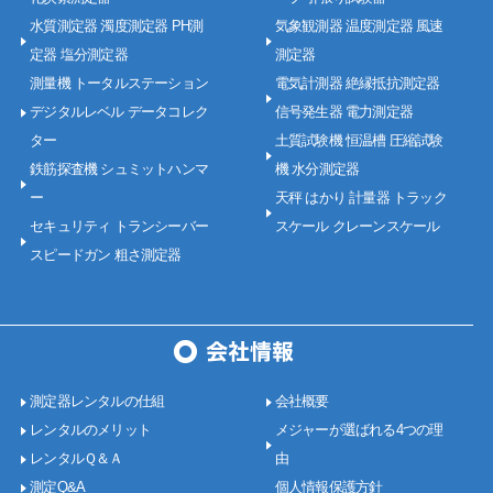
水質測定器 濁度測定器 PH測
気象観測器 温度測定器 風速
定器 塩分測定器
測定器
測量機 トータルステーション
電気計測器 絶縁抵抗測定器
デジタルレベル データコレク
信号発生器 電力測定器
ター
土質試験機 恒温槽 圧縮試験
鉄筋探査機 シュミットハンマ
機 水分測定器
ー
天秤 はかり 計量器 トラック
セキュリティ トランシーバー
スケール クレーンスケール
スピードガン 粗さ測定器
測定器レンタルの仕組
会社概要
レンタルのメリット
メジャーが選ばれる4つの理
レンタルＱ＆Ａ
由
測定Q&A
個人情報保護方針