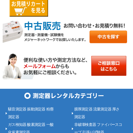
騒音測定器 振動測定器 粉塵
膜厚測定器 流量測定器 厚さ
測定器
測定器
ガス検知器 酸素測定器 一酸
非破壊検査器 ファイバースコ
化炭素測定器
ープ 引張り試験器