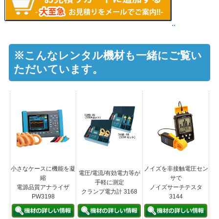
..
※こんなレンタル機材も一緒にご覧い
ただいています。
小さなケースに機能を凝
ノイズを非接触電圧セン
電圧/電流/有効電力等が
縮
サで
手軽に測定
電源品質アナライザ
ノイズサーチテスタ
クランプ電力計 3168
PW3198
3144