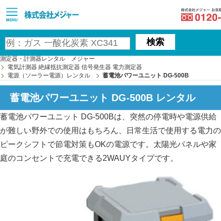
MAJOR
検索
測定器・計測器レンタル メジャー
電気計測器 絶縁抵抗測定器 信号発生器 電力測定器
電源（ソーラー電源）レンタル
蓄電池パワーユニット DG-500B
蓄電池パワーユニット DG-500B レンタル
蓄電池パワーユニット DG-500Bは、突然の停電時や電源供給
が難しい野外での使用はもちろん、日常生活で使用する電力の
ピークシフトで節電対策もOKの電源です。太陽光パネルや家
庭のコンセントで充電できる2WAUYタイプです。