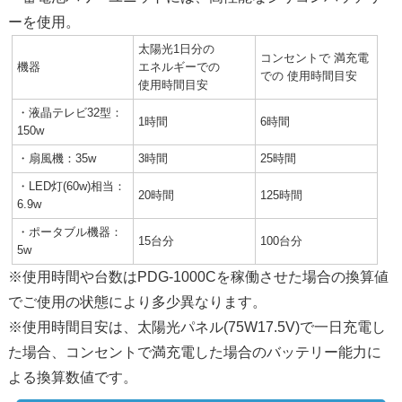
ーを使用。
太陽光1日分の
コンセントで 満充電
機器
エネルギーでの
での 使用時間目安
使用時間目安
・液晶テレビ32型：
1時間
6時間
150w
・扇風機：35w
3時間
25時間
・LED灯(60w)相当：
20時間
125時間
6.9w
・ポータブル機器：
15台分
100台分
5w
※使用時間や台数はPDG-1000Cを稼働させた場合の換算値
でご使用の状態により多少異なります。
※使用時間目安は、太陽光パネル(75W17.5V)で一日充電し
た場合、コンセントで満充電した場合のバッテリー能力に
よる換算数値です。