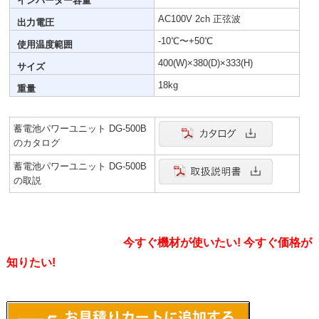
インバーター容量
AC100V 2ch 正弦波
出力電圧
-10℃〜+50℃
使用温度範囲
400(W)×380(D)×333(H)
サイズ
18kg
重量
蓄電池パワーユニット DG-500B
のカタログ
蓄電池パワーユニット DG-500B
の取説
今すぐ機材が使いたい! 今すぐ価格が
知りたい!