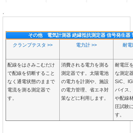
.
その他 電気計測器 絶縁抵抗測定器 信号発生器
クランプテスタ >>
電力計 >>
耐電
配線をはさみこむだけ
消費される電力を測る
耐電圧
で配線を切断すること
測定器です。太陽電池
な測定
なく通電状態のままで
の電力を計測や、施設
SiC、I
電流を測る測定器で
の電力管理、省エネ対
バイス
す。
策などに利用します。
や配線
圧試験
す。