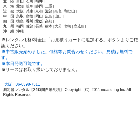
北 陸 [ 富山 | 石川 | 福井 ]
東 海 [ 愛知 | 岐阜 | 静岡 | 三重 ]
近 畿 [ 大阪 | 兵庫 | 京都 | 滋賀 | 奈良 | 和歌山 ]
中 国 [ 鳥取 | 島根 | 岡山 | 広島 | 山口 ]
四 国 [ 徳島 | 香川 | 愛媛 | 高知 ]
九 州 [ 福岡 | 佐賀 | 長崎 | 熊本 | 大分 | 宮崎 | 鹿児島 ]
沖 縄 [ 沖縄 ]
※レンタル価格/料金は「お見積りカートに追加する」ボタンよりご確
認ください。
※中古販売始めました。価格等お問合わせください。見積は無料で
す。
※本日発送可能です。
※リースはお取り扱いしておりません。
大阪 06-6398-7511
測定器レンタル【24時間自動見積】 Copyright（C）2011 measuring Inc. All
Rights Reserved.