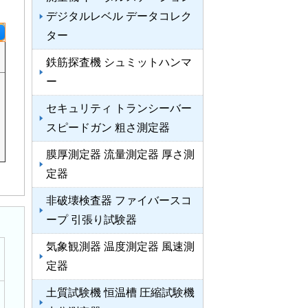
デジタルレベル データコレク
ター
鉄筋探査機 シュミットハンマ
ー
セキュリティ トランシーバー
スピードガン 粗さ測定器
膜厚測定器 流量測定器 厚さ測
定器
非破壊検査器 ファイバースコ
ープ 引張り試験器
気象観測器 温度測定器 風速測
定器
土質試験機 恒温槽 圧縮試験機