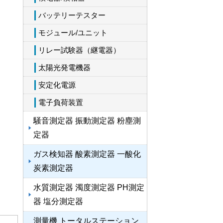
バッテリーテスター
モジュール/ユニット
リレー試験器（継電器）
太陽光発電機器
安定化電源
電子負荷装置
騒音測定器 振動測定器 粉塵測
定器
ガス検知器 酸素測定器 一酸化
炭素測定器
水質測定器 濁度測定器 PH測定
器 塩分測定器
測量機 トータルステーション