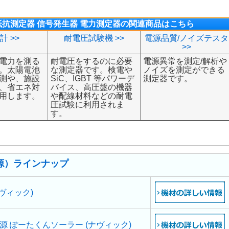
抵抗測定器 信号発生器 電力測定器の関連商品はこちら
計 >>
耐電圧試験機 >>
電源品質/ノイズテスタ
>>
電力を測る
耐電圧をするのに必要
電源異常を測定/解析や
。太陽電池
な測定器です。検電や
ノイズを測定ができる
測や、施設
SiC、IGBT 等パワーデ
測定器です。
、省エネ対
バイス、高圧盤の機器
用します。
や配線材料などの耐電
圧試験に利用されま
す。
源）ラインナップ
ヴィック)
 ぽーたくんソーラー (ナヴィック)