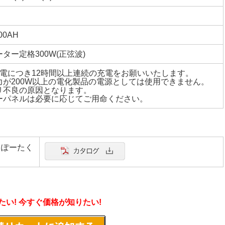
00AH
ター定格300W(正弦波)
充電につき12時間以上連続の充電をお願いいたします。
力が200W以上の電化製品の電源としては使用できません。
リ不良の原因となります。
ーパネルは必要に応じてご用命ください。
 ぽーたく
い! 今すぐ価格が知りたい!