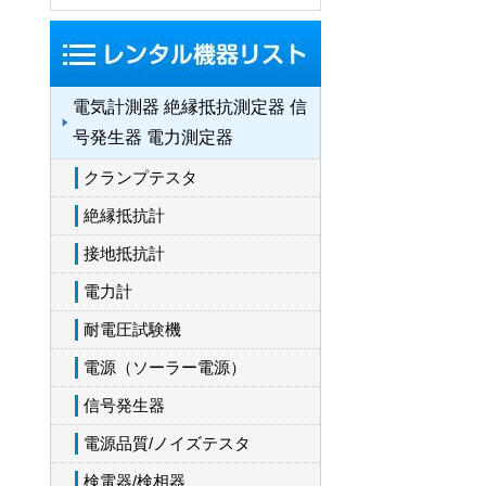
電気計測器 絶縁抵抗測定器 信
号発生器 電力測定器
クランプテスタ
絶縁抵抗計
接地抵抗計
電力計
耐電圧試験機
電源（ソーラー電源）
信号発生器
電源品質/ノイズテスタ
検電器/検相器