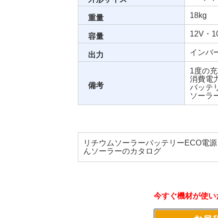
18kg
重量
12V・1
容量
インバー
出力
1度の
消費電
備考
バッテ
ソーラ
リチウムソーラーバッテリーECO電源
んソーラーのカタログ
今すぐ機材が使いた