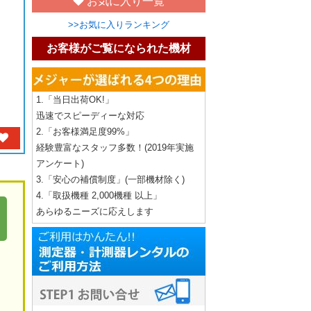
お気に入り一覧
>>お気に入りランキング
お客様がご覧になられた機材
1.「当日出荷OK!」
迅速でスピーディーな対応
2.「お客様満足度99%」
経験豊富なスタッフ多数！(2019年実施
アンケート)
3.「安心の補償制度」(一部機材除く)
4.「取扱機種 2,000機種 以上」
あらゆるニーズに応えします