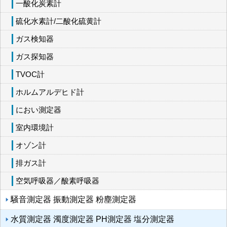
一酸化炭素計
硫化水素計/二酸化硫黄計
ガス検知器
ガス探知器
TVOC計
ホルムアルデヒド計
におい測定器
室内環境計
オゾン計
排ガス計
空気呼吸器／酸素呼吸器
騒音測定器 振動測定器 粉塵測定器
水質測定器 濁度測定器 PH測定器 塩分測定器