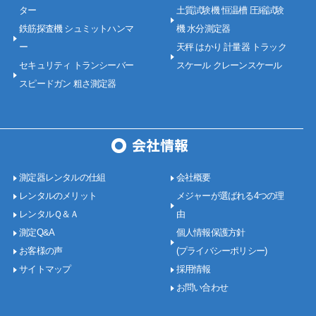
ター
土質試験機 恒温槽 圧縮試験
鉄筋探査機 シュミットハンマ
機 水分測定器
ー
天秤 はかり 計量器 トラック
セキュリティ トランシーバー
スケール クレーンスケール
スピードガン 粗さ測定器
測定器レンタルの仕組
会社概要
レンタルのメリット
メジャーが選ばれる4つの理
レンタルＱ＆Ａ
由
測定Q&A
個人情報保護方針
お客様の声
(プライバシーポリシー)
サイトマップ
採用情報
お問い合わせ