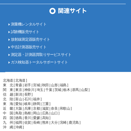
測量機レンタルサイト
試験機販売サイト
放射線測定器販売サイト
中古計測器販売サイト
測定器・計測器買取りサービスサイト
ガス検知器トータルサポートサイト
北海道 [ 北海道 ]
東 北 [ 青森 | 岩手 | 宮城 | 秋田 | 山形 | 福島 ]
関 東 [ 東京 | 神奈川 | 埼玉 | 千葉 | 茨城 | 栃木 | 群馬 | 山梨 ]
信 越 [ 新潟 | 長野 ]
北 陸 [ 富山 | 石川 | 福井 ]
東 海 [ 愛知 | 岐阜 | 静岡 | 三重 ]
近 畿 [ 大阪 | 兵庫 | 京都 | 滋賀 | 奈良 | 和歌山 ]
中 国 [ 鳥取 | 島根 | 岡山 | 広島 | 山口 ]
四 国 [ 徳島 | 香川 | 愛媛 | 高知 ]
九 州 [ 福岡 | 佐賀 | 長崎 | 熊本 | 大分 | 宮崎 | 鹿児島 ]
沖 縄 [ 沖縄 ]