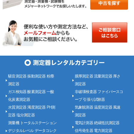
騒音測定器 振動測定器 粉塵
膜厚測定器 流量測定器 厚さ
測定器
測定器
ガス検知器 酸素測定器 一酸
非破壊検査器 ファイバースコ
化炭素測定器
ープ 引張り試験器
水質測定器 濁度測定器 PH測
気象観測器 温度測定器 風速
定器 塩分測定器
測定器
測量機 トータルステーション
電気計測器 絶縁抵抗測定器
デジタルレベル データコレク
信号発生器 電力測定器