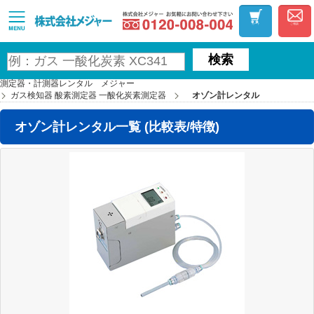
お気軽にお問い合わ
MAJOR
カート
ご相談
検索
測定器・計測器レンタル メジャー
ガス検知器 酸素測定器 一酸化炭素測定器
オゾン計レンタル
オゾン計レンタル一覧 (比較表/特徴)