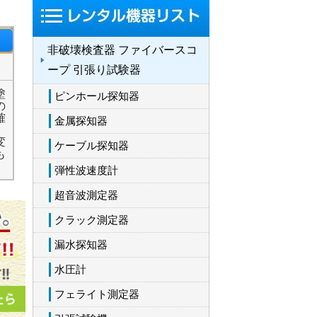
非破壊検査器 ファイバースコ
ープ 引張り試験器
塗
ピンホール探知器
の
確
金属探知器
。
変
ケーブル探知器
も
弾性波速度計
超音波測定器
クラック測定器
漏水探知器
水圧計
フェライト測定器