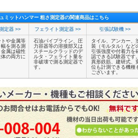
シュミットハンマー 粗さ測定器の関連商品はこちら
測定器 >>
フェライト測定器 >>
引張試験機 >>
ートや金属等
石油パイプライン、圧
タイル、アンカー、
ク幅を測る測
力容器等の溶接部又は
装（モルタル）など
。金属は磁性
スチールクラッドのデ
引張強度や付着力を
性体の両方に
ルタ・フェライト量を
認できる試験器です
。
非破壊で測る測定器で
異形鉄筋、建研式、
す。
位も計測できる機種
ございます。