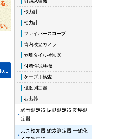
引張試験機
張力計
軸力計
ファイバースコープ
管内検査カメラ
剥離タイル検知器
付着性試験機
No.1
ケーブル検査
強度測定器
芯出器
騒音測定器 振動測定器 粉塵測
定器
ガス検知器 酸素測定器 一酸化