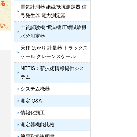
電気計測器 絶縁抵抗測定器 信
号発生器 電力測定器
土質試験機 恒温槽 圧縮試験機
水分測定器
天秤 はかり 計量器 トラックス
ケール クレーンスケール
NETIS：新技術情報提供シス
よ
テム
イ
システム機器
測定 Q&A
情報化施工
測定器機能比較
と
簡易取扱説明書