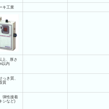
ーキ工業
角以上、厚さ
mm以内
せっき質、
器質
、弾性接着
キシなど)