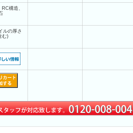
、RC構造、
石
タイルの厚さ
含む)