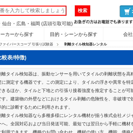
検索
仙台・広島・福岡 (店頭引取可能)
メーカーから探す
目的・シーンから探す
会社
ファイバースコープ 引張り試験器
剥離タイル検知器レンタル
較表/特徴)
剥離タイル検知器は、振動センサーを用いてタイルの剥離状態を高
度に測定する機器です。この測定により、タイルの浮きや異常を特
できるほか、タイルと下地との引張り接着強度を推定することが可
です。建築物の外壁などにおけるタイル剥離の危険性を、非破壊で
率的に診断するために利用されます。
剥離タイル検知器なら多種多様にレンタル機材が揃う株式会社メジ
ーへ。全国対応および当日発送可能、最短では翌日から手軽に機材
ご利用できます。機種のお問い合わせ、機材の使い方、機能、価格