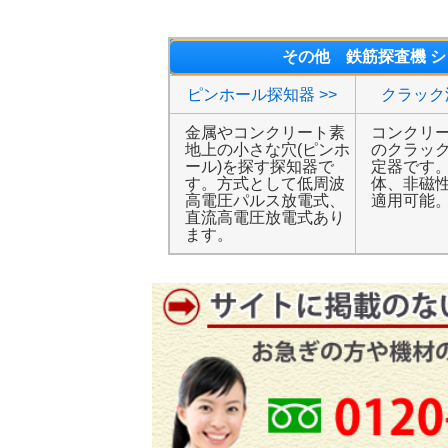
その他 鉄筋探査機 
ピンホール探知器 >>
クラック
金属やコンクリート素
コンクリ
地上の小さな穴(ピンホ
のクラッ
ール)を探す探知器で
定器です
す。方式として低周波
体、非磁
高電圧パルス放電式、
適用可能
直流高電圧放電式あり
ます。