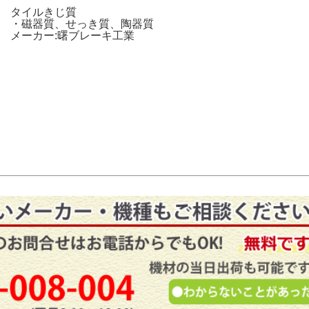
タイルきじ質
・磁器質、せっき質、陶器質
メーカー:曙ブレーキ工業