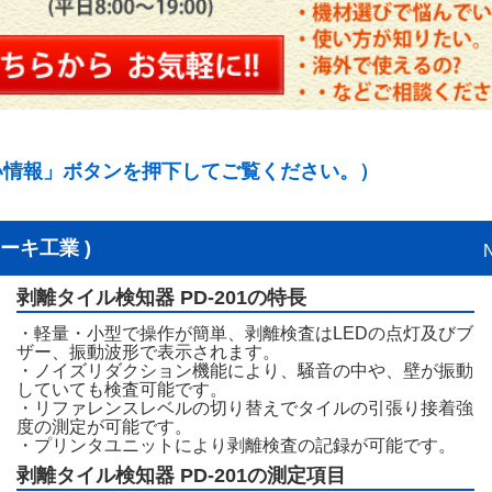
い情報」ボタンを押下してご覧ください。）
レーキ工業 )
剥離タイル検知器 PD-201の特長
・軽量・小型で操作が簡単、剥離検査はLEDの点灯及びブ
ザー、振動波形で表示されます。
・ノイズリダクション機能により、騒音の中や、壁が振動
していても検査可能です。
・リファレンスレベルの切り替えでタイルの引張り接着強
度の測定が可能です。
・プリンタユニットにより剥離検査の記録が可能です。
剥離タイル検知器 PD-201の測定項目