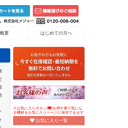
概要
はじめての方へ
精
定
能
効
※お気に入りボタン(
)を押す事で気にな
ャ
る機材をお気に入りページに保存できます
を
お気に入り一覧
な