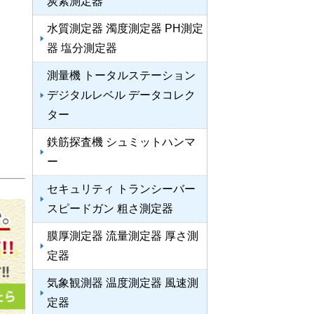
炭素測定器
水質測定器 濁度測定器 PH測定
器 塩分測定器
測量機 トータルステーション
デジタルレベル データコレク
ター
鉄筋探査機 シュミットハンマ
ー
セキュリティ トランシーバー
スピードガン 粗さ測定器
膜厚測定器 流量測定器 厚さ測
定器
気象観測器 温度測定器 風速測
定器