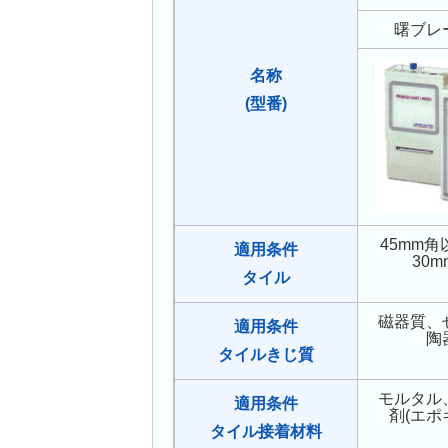
曙ブレ
名称
(型番)
45mm
適用条件
30
タイル
磁器質、
適用条件
陶
タイルきじ質
モルタル
適用条件
剤(エポ
タイル接着材料