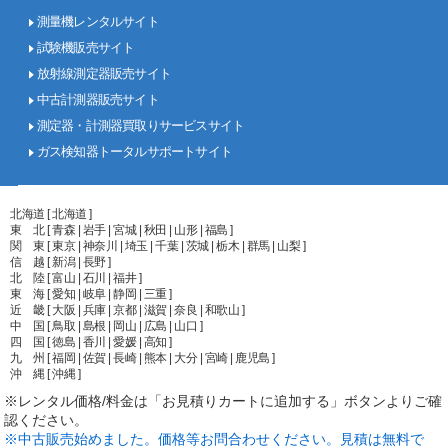
測量機レンタルサイト
試験機販売サイト
放射線測定器販売サイト
中古計測器販売サイト
測定器・計測器買取りサービスサイト
ガス検知器トータルサポートサイト
北海道 [ 北海道 ]
東 北 [ 青森 | 岩手 | 宮城 | 秋田 | 山形 | 福島 ]
関 東 [ 東京 | 神奈川 | 埼玉 | 千葉 | 茨城 | 栃木 | 群馬 | 山梨 ]
信 越 [ 新潟 | 長野 ]
北 陸 [ 富山 | 石川 | 福井 ]
東 海 [ 愛知 | 岐阜 | 静岡 | 三重 ]
近 畿 [ 大阪 | 兵庫 | 京都 | 滋賀 | 奈良 | 和歌山 ]
中 国 [ 鳥取 | 島根 | 岡山 | 広島 | 山口 ]
四 国 [ 徳島 | 香川 | 愛媛 | 高知 ]
九 州 [ 福岡 | 佐賀 | 長崎 | 熊本 | 大分 | 宮崎 | 鹿児島 ]
沖 縄 [ 沖縄 ]
※レンタル価格/料金は「お見積りカートに追加する」ボタンよりご確
認ください。
※中古販売始めました。価格等お問合わせください。見積は無料で