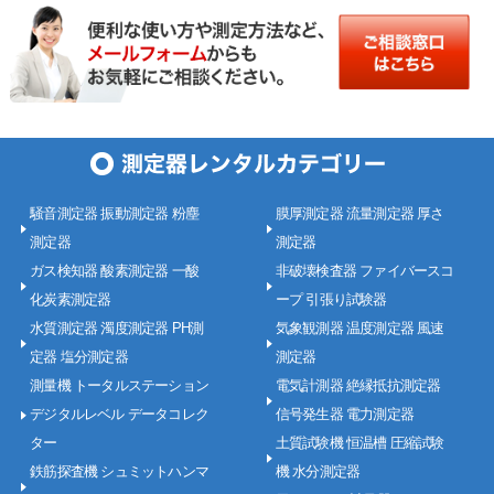
騒音測定器 振動測定器 粉塵
膜厚測定器 流量測定器 厚さ
測定器
測定器
ガス検知器 酸素測定器 一酸
非破壊検査器 ファイバースコ
化炭素測定器
ープ 引張り試験器
水質測定器 濁度測定器 PH測
気象観測器 温度測定器 風速
定器 塩分測定器
測定器
測量機 トータルステーション
電気計測器 絶縁抵抗測定器
デジタルレベル データコレク
信号発生器 電力測定器
ター
土質試験機 恒温槽 圧縮試験
鉄筋探査機 シュミットハンマ
機 水分測定器