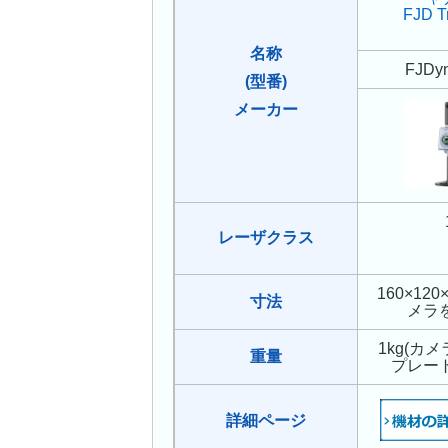
FJD T
名称
FJDy
(型番)
メーカー
レーザクラス
160×120
寸法
メラ
1kg(カ
重量
プレー
詳細ページ