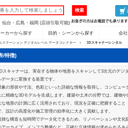
検索
仙台・広島・福岡 (店頭引取可能)
メーカーから探す
目的・シーンから探す
会社
ルステーション デジタルレベル データコレクター
3Dスキャナーレンタル
/特徴)
3Dスキャナーは、実在する物体や地形をスキャンして3次元のデジ
ルデータに変換する装置です。
対象の形状や寸法、色彩といった詳細な情報を取得し、コンピュー
上に精緻な3Dモデルを生成します。建築や土木の分野では、建物や
大な地形の計測に広く活用されており、現況を正確に把握すること
で、設計の高度化や施工管理の効率化に大きく貢献します。
複雑な構造も短時間でデータ化できるため、リノベーションや文化
のアーカイブ、インフラ整備など、正確な立体情報が求められるあ