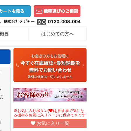
概要
はじめての方へ
タ
タ
広
※お気に入りボタン(
)を押す事で気にな
る機材をお気に入りページに保存できます
財
お気に入り一覧
ら