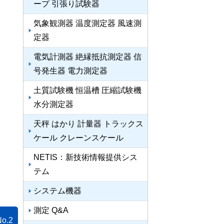
ープ 引張り試験器
気象観測器 温度測定器 風速測
定器
電気計測器 絶縁抵抗測定器 信
号発生器 電力測定器
土質試験機 恒温槽 圧縮試験機
水分測定器
天秤 はかり 計量器 トラックス
ケール クレーンスケール
NETIS：新技術情報提供シス
テム
システム機器
測定 Q&A
No.2