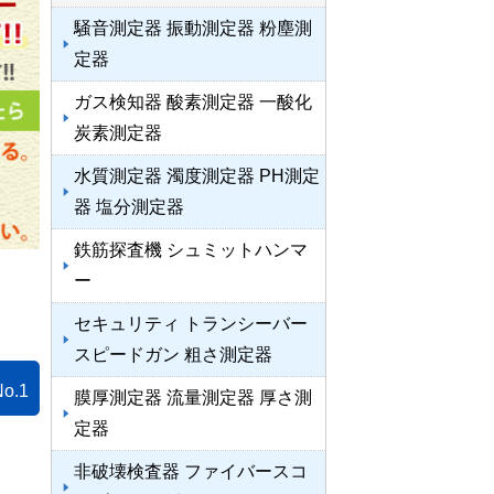
騒音測定器 振動測定器 粉塵測
定器
ガス検知器 酸素測定器 一酸化
炭素測定器
水質測定器 濁度測定器 PH測定
器 塩分測定器
鉄筋探査機 シュミットハンマ
ー
セキュリティ トランシーバー
スピードガン 粗さ測定器
No.1
膜厚測定器 流量測定器 厚さ測
定器
非破壊検査器 ファイバースコ