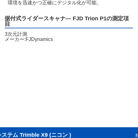
環境を迅速かつ正確にデジタル化が可能。
据付式ライダースキャナ― FJD Trion P1の測定項
目
3次元計測
メーカー:FJDynamics
 Trimble X9 (ニコン )