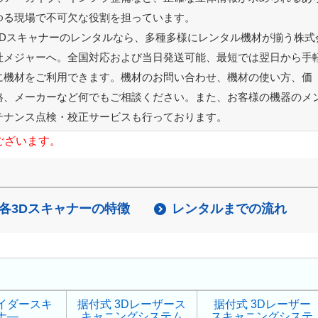
ゆる現場で不可欠な役割を担っています。
3Dスキャナーのレンタルなら、多種多様にレンタル機材が揃う株式
社メジャーへ。全国対応および当日発送可能、最短では翌日から手
に機材をご利用できます。機材のお問い合わせ、機材の使い方、価
格、メーカーなど何でもご相談ください。また、お客様の機器のメ
テナンス点検・校正サービスも行っております。
ございます。
各3Dスキャナーの特徴
レンタルまでの流れ
イダースキ
据付式 3Dレーザース
据付式 3Dレーザー
ナ―
キャニングシステム
スキャニングシステ