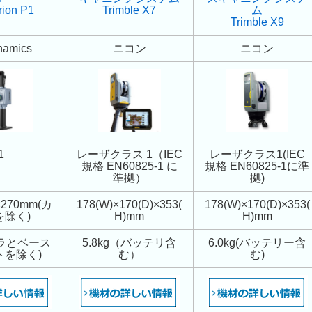
rion P1
Trimble X7
ム
Trimble X9
namics
ニコン
ニコン
1
レーザクラス 1（IEC
レーザクラス1(IEC
規格 EN60825-1 に
規格 EN60825-1に準
準拠）
拠)
×270mm(カ
178(W)×170(D)×353(
178(W)×170(D)×353(
を除く)
H)mm
H)mm
メラとベース
5.8kg（バッテリ含
6.0kg(バッテリー含
トを除く)
む）
む)