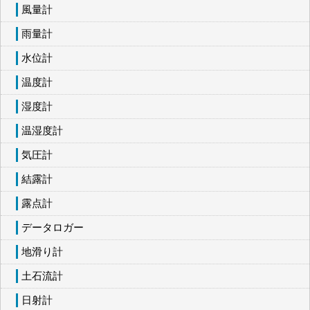
風量計
雨量計
水位計
温度計
湿度計
温湿度計
気圧計
結露計
露点計
データロガー
地滑り計
土石流計
日射計