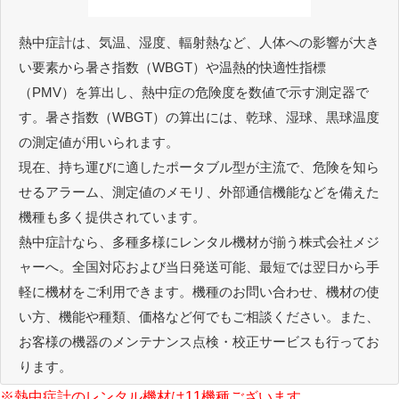
熱中症計は、気温、湿度、輻射熱など、人体への影響が大き
い要素から暑さ指数（WBGT）や温熱的快適性指標
（PMV）を算出し、熱中症の危険度を数値で示す測定器で
す。暑さ指数（WBGT）の算出には、乾球、湿球、黒球温度
の測定値が用いられます。
現在、持ち運びに適したポータブル型が主流で、危険を知ら
せるアラーム、測定値のメモリ、外部通信機能などを備えた
機種も多く提供されています。
熱中症計なら、多種多様にレンタル機材が揃う株式会社メジ
ャーへ。全国対応および当日発送可能、最短では翌日から手
軽に機材をご利用できます。機種のお問い合わせ、機材の使
い方、機能や種類、価格など何でもご相談ください。また、
お客様の機器のメンテナンス点検・校正サービスも行ってお
ります。
※熱中症計のレンタル機材は11機種ございます。