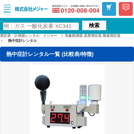
お気軽にお問い合わ
MAJOR
カート
ご相談
検索
測定器・計測器レンタル メジャー
気象観測器 温度測定器 風速測定器
熱中症計レンタル
熱中症計レンタル一覧 (比較表/特徴)