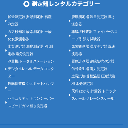
騒音測定器 振動測定器 粉塵
膜厚測定器 流量測定器 厚さ
測定器
測定器
ガス検知器 酸素測定器 一酸
非破壊検査器 ファイバースコ
化炭素測定器
ープ 引張り試験器
水質測定器 濁度測定器 PH測
気象観測器 温度測定器 風速
定器 塩分測定器
測定器
測量機 トータルステーション
電気計測器 絶縁抵抗測定器
デジタルレベル データコレク
信号発生器 電力測定器
ター
土質試験機 恒温槽 圧縮試験
鉄筋探査機 シュミットハンマ
機 水分測定器
ー
天秤 はかり 計量器 トラック
セキュリティ トランシーバー
スケール クレーンスケール
スピードガン 粗さ測定器