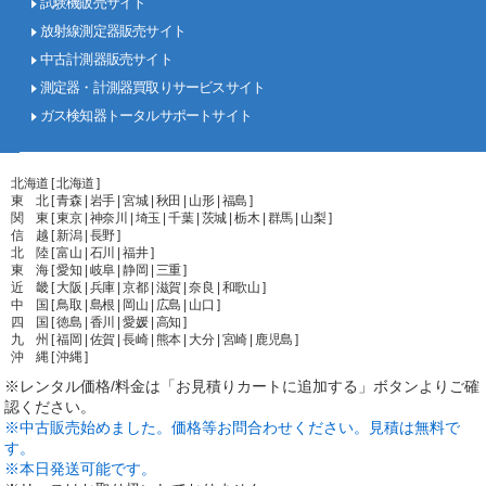
試験機販売サイト
放射線測定器販売サイト
中古計測器販売サイト
測定器・計測器買取りサービスサイト
ガス検知器トータルサポートサイト
北海道 [ 北海道 ]
東 北 [ 青森 | 岩手 | 宮城 | 秋田 | 山形 | 福島 ]
関 東 [ 東京 | 神奈川 | 埼玉 | 千葉 | 茨城 | 栃木 | 群馬 | 山梨 ]
信 越 [ 新潟 | 長野 ]
北 陸 [ 富山 | 石川 | 福井 ]
東 海 [ 愛知 | 岐阜 | 静岡 | 三重 ]
近 畿 [ 大阪 | 兵庫 | 京都 | 滋賀 | 奈良 | 和歌山 ]
中 国 [ 鳥取 | 島根 | 岡山 | 広島 | 山口 ]
四 国 [ 徳島 | 香川 | 愛媛 | 高知 ]
九 州 [ 福岡 | 佐賀 | 長崎 | 熊本 | 大分 | 宮崎 | 鹿児島 ]
沖 縄 [ 沖縄 ]
※レンタル価格/料金は「お見積りカートに追加する」ボタンよりご確
認ください。
※中古販売始めました。価格等お問合わせください。見積は無料で
す。
※本日発送可能です。