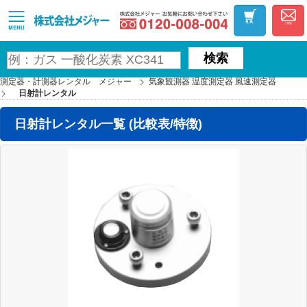
お気軽にお問い合わ
MAJOR
カート
ご相談
検索
測定器・計測器レンタル メジャー
気象観測器 温度測定器 風速測定器
日射計レンタル
日射計レンタル一覧 (比較表/特徴)