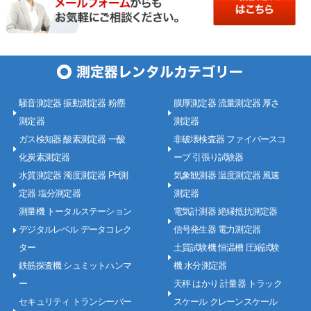
騒音測定器 振動測定器 粉塵
膜厚測定器 流量測定器 厚さ
測定器
測定器
ガス検知器 酸素測定器 一酸
非破壊検査器 ファイバースコ
化炭素測定器
ープ 引張り試験器
水質測定器 濁度測定器 PH測
気象観測器 温度測定器 風速
定器 塩分測定器
測定器
測量機 トータルステーション
電気計測器 絶縁抵抗測定器
デジタルレベル データコレク
信号発生器 電力測定器
ター
土質試験機 恒温槽 圧縮試験
鉄筋探査機 シュミットハンマ
機 水分測定器
ー
天秤 はかり 計量器 トラック
セキュリティ トランシーバー
スケール クレーンスケール