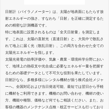
日射計（パイラノメーター）は、太陽が地表面にもたらす放
射エネルギーの強さ、すなわち「日射」を正確に測定するた
めの精密な計測機器です。
特に地表面に設置されるものは「全天日射量」を測定しま
す。これは、太陽の直射光（直達日射）と、大気中で散乱さ
れて地上に届く光（散乱日射）、この両方を合わせた全ての
太陽光エネルギーを指します。
太陽光発電の効率評価や、気象・農業・環境科学分野におい
て、地球上の熱収支や光合成に必要なエネルギー量を把握す
るための基礎データとして不可欠な役割を果たしています。
日射計なら、多種多様にレンタル機材が揃う株式会社メジャ
ーへ。全国対応および当日発送可能、最短では翌日から手軽
に機材をご利用できます。機種のお問い合わせ、機材の使い
方、機能や種類、価格など何でもご相談ください。また、お
客様の機器のメンテナンス点検・校正サービスも行っており