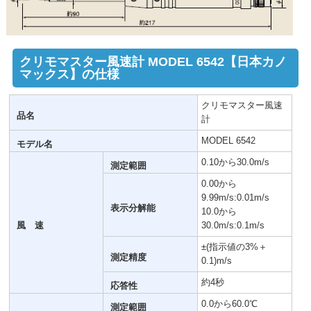
クリモマスター風速計 MODEL 6542【日本カノ
マックス】の仕様
クリモマスター風速
品名
計
MODEL 6542
モデル名
0.10から30.0m/s
測定範囲
0.00から
9.99m/s:0.01m/s
表示分解能
10.0から
風 速
30.0m/s:0.1m/s
±(指示値の3%＋
測定精度
0.1)m/s
約4秒
応答性
0.0から60.0℃
測定範囲