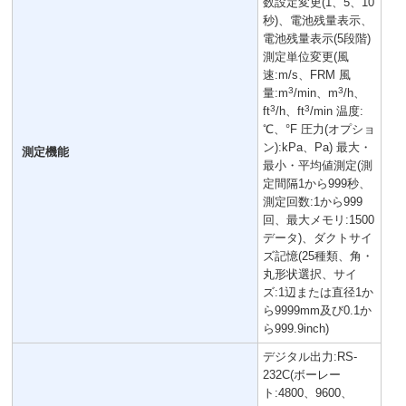
数設定変更(1、5、10
秒)、電池残量表示、
電池残量表示(5段階)
測定単位変更(風
速:m/s、FRM 風
3
3
量:m
/min、m
/h、
3
3
ft
/h、ft
/min 温度:
℃、°F 圧力(オプショ
ン):kPa、Pa) 最大・
測定機能
最小・平均値測定(測
定間隔1から999秒、
測定回数:1から999
回、最大メモリ:1500
データ)、ダクトサイ
ズ記憶(25種類、角・
丸形状選択、サイ
ズ:1辺または直径1か
ら9999mm及び0.1か
ら999.9inch)
デジタル出力:RS-
232C(ボーレー
ト:4800、9600、