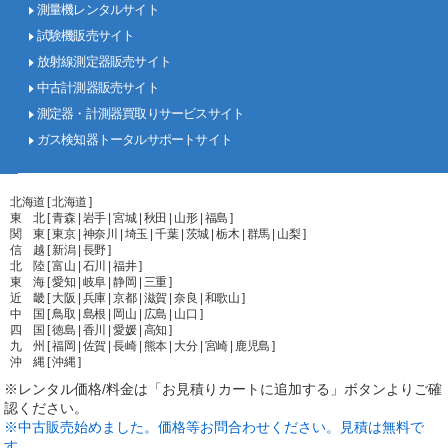
測量機レンタルサイト
試験機販売サイト
放射線測定器販売サイト
中古計測器販売サイト
測定器・計測器買取りサービスサイト
ガス検知器トータルサポートサイト
北海道 [ 北海道 ]
東 北 [ 青森 | 岩手 | 宮城 | 秋田 | 山形 | 福島 ]
関 東 [ 東京 | 神奈川 | 埼玉 | 千葉 | 茨城 | 栃木 | 群馬 | 山梨 ]
信 越 [ 新潟 | 長野 ]
北 陸 [ 富山 | 石川 | 福井 ]
東 海 [ 愛知 | 岐阜 | 静岡 | 三重 ]
近 畿 [ 大阪 | 兵庫 | 京都 | 滋賀 | 奈良 | 和歌山 ]
中 国 [ 鳥取 | 島根 | 岡山 | 広島 | 山口 ]
四 国 [ 徳島 | 香川 | 愛媛 | 高知 ]
九 州 [ 福岡 | 佐賀 | 長崎 | 熊本 | 大分 | 宮崎 | 鹿児島 ]
沖 縄 [ 沖縄 ]
※レンタル価格/料金は「お見積りカートに追加する」ボタンよりご確
認ください。
※中古販売始めました。価格等お問合わせください。見積は無料で
す。