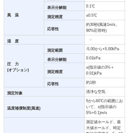
0.1℃
表示分解能
風 温
±0.5℃
測定精度
約30秒(風速1m/s、
応答性
90%応答時)
-
湿 度
-5.00から+5.00kPa
測定範囲
0.01kPa
表示分解能
圧 力
±(指示値の3%＋
(オプション)
測定精度
0.01)kPa
約1秒
応答性
清浄な空気
測定対象
5から60℃の範囲にお
いて、±(指示値の
温度補償制度(風速)
5%+0.1)m/s
測定値ホールド、最
大値ホールド、時定