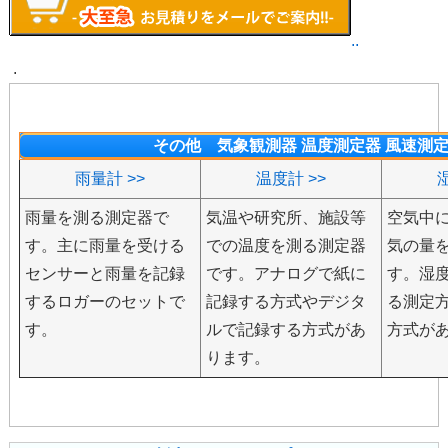
..
.
その他 気象観測器 温度測定器 風速測
雨量計 >>
温度計 >>
雨量を測る測定器で
気温や研究所、施設等
空気中
す。主に雨量を受ける
での温度を測る測定器
気の量
センサーと雨量を記録
です。アナログで紙に
す。湿
するロガーのセットで
記録する方式やデジタ
る測定
す。
ルで記録する方式があ
方式が
ります。