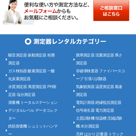
騒音測定器 振動測定器 粉塵
膜厚測定器 流量測定器 厚さ
測定器
測定器
ガス検知器 酸素測定器 一酸
非破壊検査器 ファイバースコ
化炭素測定器
ープ 引張り試験器
水質測定器 濁度測定器 PH測
気象観測器 温度測定器 風速
定器 塩分測定器
測定器
測量機 トータルステーション
電気計測器 絶縁抵抗測定器
デジタルレベル データコレク
信号発生器 電力測定器
ター
土質試験機 恒温槽 圧縮試験
鉄筋探査機 シュミットハンマ
機 水分測定器
ー
天秤 はかり 計量器 トラック