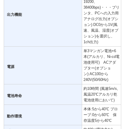
19200、
38400bps)・・・プリ
ンタ、PCへの入力用
出力機能
アナログ出力(オプシ
ョン):DC0から1V(風
速、風温、湿度(オプ
ション)を選択し、
1ch出力)
単3マンガン電池×6
本(アルカリ、Ni-cd電
池使用可) ACアダ
電源
プター(オプショ
ン):AC100から
240V(50/60Hz)
約10時間 (風速5m/s,
風温20℃アルカリ乾
電池寿命
電池使用において)
本体:5から40℃ プロ
ーブ:0から60℃ 保
動作環境
存温度5から40℃