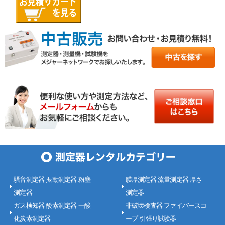
騒音測定器 振動測定器 粉塵
膜厚測定器 流量測定器 厚さ
測定器
測定器
ガス検知器 酸素測定器 一酸
非破壊検査器 ファイバースコ
化炭素測定器
ープ 引張り試験器