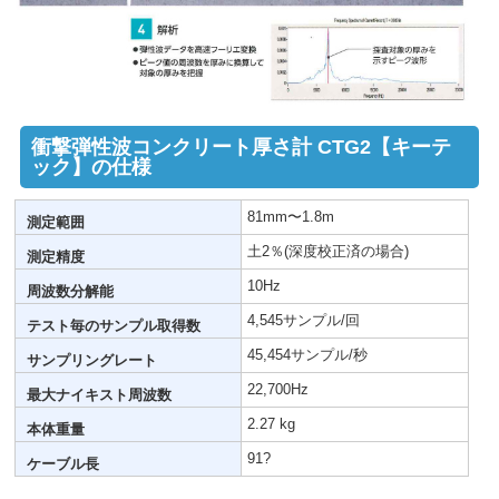
衝撃弾性波コンクリート厚さ計 CTG2【キーテ
ック】の仕様
81mm〜1.8m
測定範囲
土2％(深度校正済の場合)
測定精度
10Hz
周波数分解能
4,545サンプル/回
テスト毎のサンプル取得数
45,454サンプル/秒
サンプリングレート
22,700Hz
最大ナイキスト周波数
2.27 kg
本体重量
91?
ケーブル長