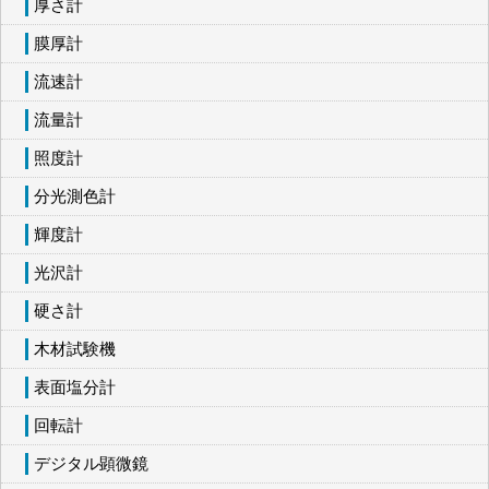
厚さ計
膜厚計
流速計
流量計
照度計
分光測色計
輝度計
光沢計
硬さ計
木材試験機
表面塩分計
回転計
デジタル顕微鏡