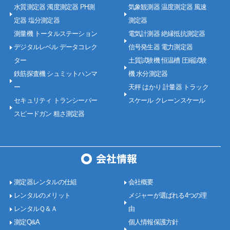
水質測定器 濁度測定器 PH測
気象観測器 温度測定器 風速
定器 塩分測定器
測定器
測量機 トータルステーション
電気計測器 絶縁抵抗測定器
デジタルレベル データコレク
信号発生器 電力測定器
ター
土質試験機 恒温槽 圧縮試験
鉄筋探査機 シュミットハンマ
機 水分測定器
ー
天秤 はかり 計量器 トラック
セキュリティ トランシーバー
スケール クレーンスケール
スピードガン 粗さ測定器
測定器レンタルの仕組
会社概要
レンタルのメリット
メジャーが選ばれる4つの理
レンタルＱ＆Ａ
由
測定Q&A
個人情報保護方針