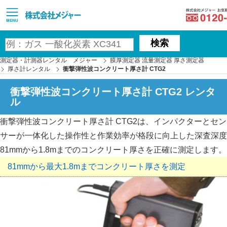
MAJOR
検索
測定器・計測器レンタル メジャー
膜厚測定器 流量測定器 厚さ測定器
厚さ計レンタル
衝撃弾性波コンクリート厚さ計 CTG2
衝撃弾性波コンクリート厚さ計 CTG2 レンタ
ル
衝撃弾性波コンクリート厚さ計 CTG2は、インパクターとセン
サーが一体化した操作性と作業効率が格段に向上した深査深度
81mmから1.8mまでのコンクリート厚さを正確に測定します。
81mmから最大1.8mまでコンクリート厚さを測定