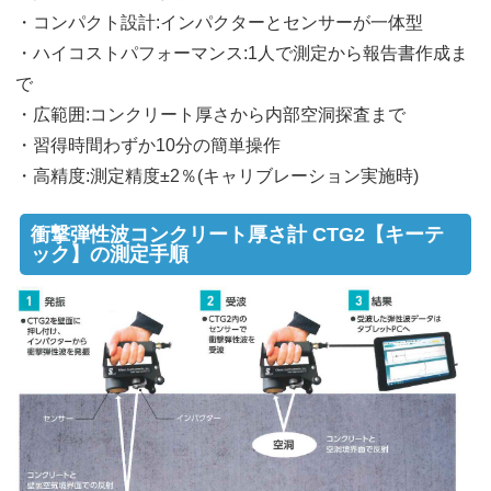
・コンパクト設計:インパクターとセンサーが一体型
・ハイコストパフォーマンス:1人で測定から報告書作成ま
で
・広範囲:コンクリート厚さから内部空洞探査まで
・習得時間わずか10分の簡単操作
・高精度:測定精度±2％(キャリブレーション実施時)
衝撃弾性波コンクリート厚さ計 CTG2【キーテ
ック】の測定手順