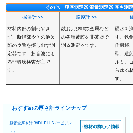
その他 膜厚測定器 流量測定器 厚さ測
探傷計 >>
膜厚計 >>
材料内部の割れやき
鉄および非鉄金属など
硬さを
ず、断絶部やその他欠
の各種被膜を非破壊で
す。鉄
陥の位置を探し出す測
測る測定器です。
作機械
定器です。超音波によ
型、造
る非破壊検査が主で
ルミ、
す。
らゆる
す。
おすすめの厚さ計ラインナップ
超音波厚さ計 39DL PLUS (エビデン
ト)