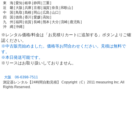
東 海 [ 愛知 | 岐阜 | 静岡 | 三重 ]
近 畿 [ 大阪 | 兵庫 | 京都 | 滋賀 | 奈良 | 和歌山 ]
中 国 [ 鳥取 | 島根 | 岡山 | 広島 | 山口 ]
四 国 [ 徳島 | 香川 | 愛媛 | 高知 ]
九 州 [ 福岡 | 佐賀 | 長崎 | 熊本 | 大分 | 宮崎 | 鹿児島 ]
沖 縄 [ 沖縄 ]
※レンタル価格/料金は「お見積りカートに追加する」ボタンよりご確
認ください。
※中古販売始めました。価格等お問合わせください。見積は無料で
す。
※本日発送可能です。
※リースはお取り扱いしておりません。
大阪 06-6398-7511
測定器レンタル【24時間自動見積】 Copyright（C）2011 measuring Inc. All
Rights Reserved.