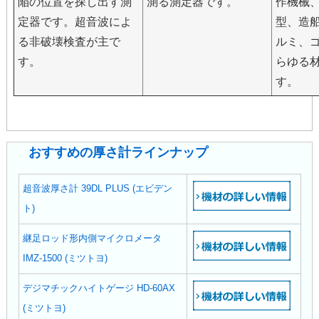
陥の位置を探し出す測
測る測定器です。
作機械
定器です。超音波によ
型、造
る非破壊検査が主で
ルミ、
す。
らゆる
す。
おすすめの厚さ計ラインナップ
超音波厚さ計 39DL PLUS (エビデン
ト)
継足ロッド形内側マイクロメータ
IMZ-1500 (ミツトヨ)
デジマチックハイトゲージ HD-60AX
(ミツトヨ)