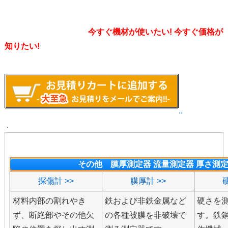
今すぐ機材が使いたい! 今すぐ価格が
知りたい!
..
.
その他 膜厚測定器 流量測定器 厚さ測
探傷計 >>
膜厚計 >>
材料内部の割れやき
鉄および非鉄金属など
硬さを
ず、断絶部やその他欠
の各種被膜を非破壊で
す。鉄