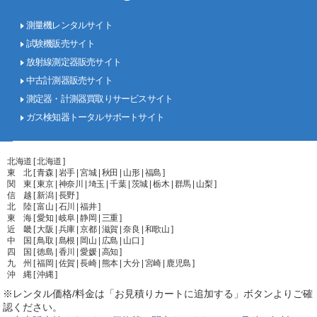
測量機レンタルサイト
試験機販売サイト
放射線測定器販売サイト
中古計測器販売サイト
測定器・計測器買取りサービスサイト
ガス検知器トータルサポートサイト
北海道 [ 北海道 ]
東 北 [ 青森 | 岩手 | 宮城 | 秋田 | 山形 | 福島 ]
関 東 [ 東京 | 神奈川 | 埼玉 | 千葉 | 茨城 | 栃木 | 群馬 | 山梨 ]
信 越 [ 新潟 | 長野 ]
北 陸 [ 富山 | 石川 | 福井 ]
東 海 [ 愛知 | 岐阜 | 静岡 | 三重 ]
近 畿 [ 大阪 | 兵庫 | 京都 | 滋賀 | 奈良 | 和歌山 ]
中 国 [ 鳥取 | 島根 | 岡山 | 広島 | 山口 ]
四 国 [ 徳島 | 香川 | 愛媛 | 高知 ]
九 州 [ 福岡 | 佐賀 | 長崎 | 熊本 | 大分 | 宮崎 | 鹿児島 ]
沖 縄 [ 沖縄 ]
※レンタル価格/料金は「お見積りカートに追加する」ボタンよりご確
認ください。