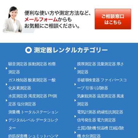
騒音測定器 振動測定器 粉塵
膜厚測定器 流量測定器 厚さ
測定器
測定器
ガス検知器 酸素測定器 一酸
非破壊検査器 ファイバースコ
化炭素測定器
ープ 引張り試験器
水質測定器 濁度測定器 PH測
気象観測器 温度測定器 風速
定器 塩分測定器
測定器
測量機 トータルステーション
電気計測器 絶縁抵抗測定器
デジタルレベル データコレク
信号発生器 電力測定器
ター
土質試験機 恒温槽 圧縮試験
鉄筋探査機 シュミットハンマ
機 水分測定器