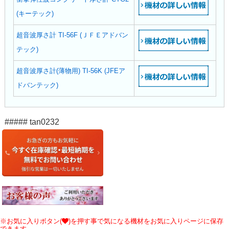
(キーテック)
超音波厚さ計 TI-56F (ＪＦＥアドバン
テック)
超音波厚さ計(薄物用) TI-56K (JFEア
ドバンテック)
##### tan0232
※お気に入りボタン(
)を押す事で気になる機材をお気に入りページに保存
できます