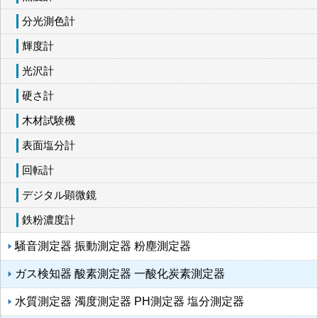
分光測色計
輝度計
光沢計
硬さ計
木材試験機
表面塩分計
回転計
デジタル顕微鏡
鉄粉濃度計
騒音測定器 振動測定器 粉塵測定器
ガス検知器 酸素測定器 一酸化炭素測定器
水質測定器 濁度測定器 PH測定器 塩分測定器