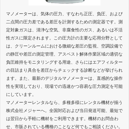
マノメーターは、気体の圧力、すなわち正圧、負圧、および
二点間の圧力差である差圧を計測するための測定器です。測
定対象ガスは、清浄な空気、非腐食性のガス、あるいは不活
性ガスに限定されます。この圧力計の主要な応用分野として
は、クリーンルームにおける微細な差圧の監視、空調設備で
の静圧や差圧の測定管理、アスベスト解体作業区域の適切な
負圧維持をモニタリングする用途、さらにはエアフィルター
の目詰まり具合を差圧からチェックする診断などが挙げられ
ます。また、最新のデジタルマノメーターは、直感的な操作
性を実現しており、現場での迅速かつ容易な圧力測定を可能
にしています。
マノメーターレンタルなら、多種多様にレンタル機材が揃う
株式会社メジャーへ。全国対応および当日発送可能、最短で
は翌日から手軽に機材をご利用できます。機材のお問合わ
せ、市販されている機種のことなど何でもご相談ください。