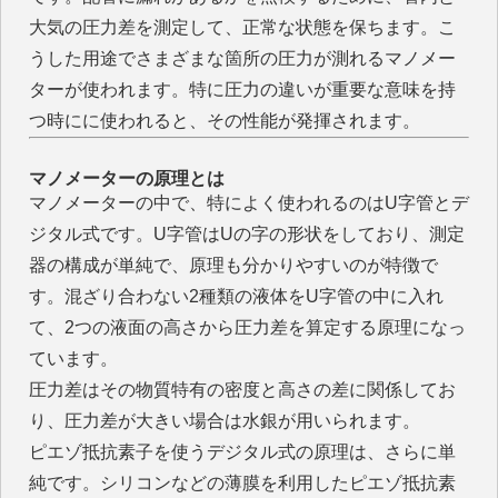
大気の圧力差を測定して、正常な状態を保ちます。こ
うした用途でさまざまな箇所の圧力が測れるマノメー
ターが使われます。特に圧力の違いが重要な意味を持
つ時にに使われると、その性能が発揮されます。
マノメーターの原理とは
マノメーターの中で、特によく使われるのはU字管とデ
ジタル式です。U字管はUの字の形状をしており、測定
器の構成が単純で、原理も分かりやすいのが特徴で
す。混ざり合わない2種類の液体をU字管の中に入れ
て、2つの液面の高さから圧力差を算定する原理になっ
ています。
圧力差はその物質特有の密度と高さの差に関係してお
り、圧力差が大きい場合は水銀が用いられます。
ピエゾ抵抗素子を使うデジタル式の原理は、さらに単
純です。シリコンなどの薄膜を利用したピエゾ抵抗素