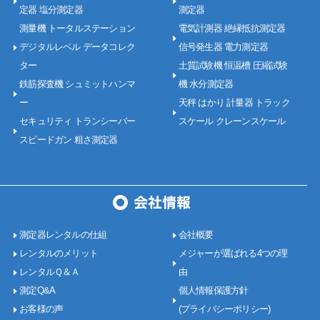
定器 塩分測定器
測定器
測量機 トータルステーション
電気計測器 絶縁抵抗測定器
デジタルレベル データコレク
信号発生器 電力測定器
ター
土質試験機 恒温槽 圧縮試験
鉄筋探査機 シュミットハンマ
機 水分測定器
ー
天秤 はかり 計量器 トラック
セキュリティ トランシーバー
スケール クレーンスケール
スピードガン 粗さ測定器
測定器レンタルの仕組
会社概要
レンタルのメリット
メジャーが選ばれる4つの理
レンタルＱ＆Ａ
由
測定Q&A
個人情報保護方針
お客様の声
(プライバシーポリシー)