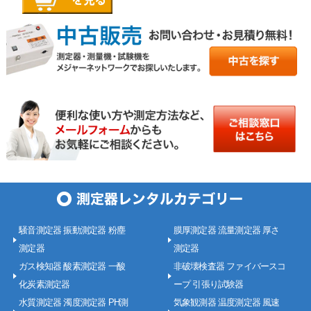
騒音測定器 振動測定器 粉塵
膜厚測定器 流量測定器 厚さ
測定器
測定器
ガス検知器 酸素測定器 一酸
非破壊検査器 ファイバースコ
化炭素測定器
ープ 引張り試験器
水質測定器 濁度測定器 PH測
気象観測器 温度測定器 風速