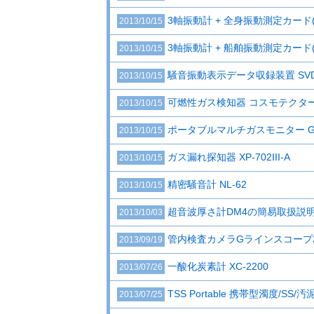
3軸振動計 + 全身振動測定カード(V
2013/10/15
3軸振動計 + 船舶振動測定カード(V
2013/10/15
騒音振動表示データ収録装置 SVD-
2013/10/15
可燃性ガス検知器 コスモテクターX
2013/10/15
ポータブルマルチガスモニター GX-2
2013/10/15
ガス漏れ探知器 XP-702III-A
2013/10/15
精密騒音計 NL-62
2013/10/15
超音波厚さ計DM4の簡易取扱説
2013/10/03
管内検査カメラGラインスコープ2
2013/09/19
一酸化炭素計 XC-2200
2013/07/26
TSS Portable 携帯型濁度/SS/
2013/07/25