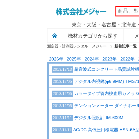
MAJOR
東京・大阪・名古屋・北海道・
機材カテゴリから探す
測定器・計測器レンタル メジャー
新着記事一覧 
2026年
2025年
2024年
2023年
2022年
超音波式コンクリート品質試験機 パ
2013/12/13
デジタル内視鏡(φ6.9MM) TMS7
2013/12/05
カラータイプ管内検査用カメラ G
2013/12/05
テンションメーター ダイナホール L
2013/12/05
デジタル照度計 IM-600M
2013/11/11
AC/DC 高低圧用検電器 HSN-6A
2013/11/11