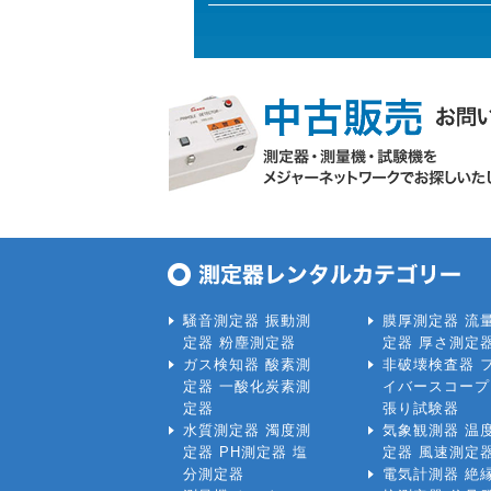
騒音測定器 振動測
膜厚測定器 流
定器 粉塵測定器
定器 厚さ測定
ガス検知器 酸素測
非破壊検査器 
定器 一酸化炭素測
イバースコープ
定器
張り試験器
水質測定器 濁度測
気象観測器 温
定器 PH測定器 塩
定器 風速測定
分測定器
電気計測器 絶