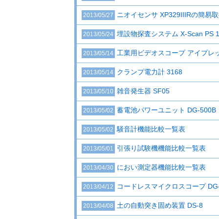
ニオイセンサ XP329IIIRの簡易
2013/05/27
埋設物探査システム X-Scan PS 1
2013/05/24
工業用ビデオスコープ アイプレックス 
2013/05/14
クランプ電力計 3168
2013/05/14
雑音発生器 SF05
2013/05/10
蓄電池パワーユニット DG-500B
2013/05/02
騒音計機能比較一覧表
2013/05/02
引張り試験機機能比較一覧表
2013/05/01
におい測定器機能比較一覧表
2013/04/30
コードレスマイクロスコープ DG-
2013/04/12
土の自動突き固め装置 DS-8
2013/04/08