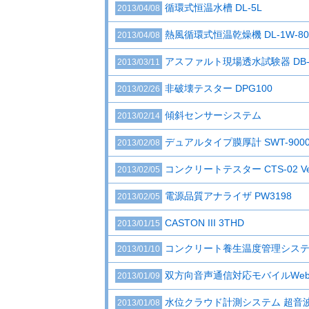
循環式恒温水槽 DL-5L
2013/04/08
熱風循環式恒温乾燥機 DL-1W-80
2013/04/08
アスファルト現場透水試験器 DB-
2013/03/11
非破壊テスター DPG100
2013/02/26
傾斜センサーシステム
2013/02/14
デュアルタイプ膜厚計 SWT-900
2013/02/08
コンクリートテスター CTS-02 Ve
2013/02/05
電源品質アナライザ PW3198
2013/02/05
CASTON III 3THD
2013/01/15
コンクリート養生温度管理システム
2013/01/10
双方向音声通信対応モバイルWebカ
2013/01/09
水位クラウド計測システム 超音波式
2013/01/08