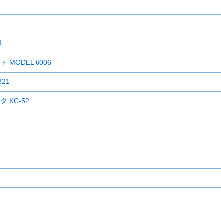
I
ODEL 6006
21
KC-52