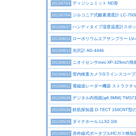
ディジシュミット ND形
2013/07/24
ジルコニア式酸素濃度計 LC-750
2013/07/04
ハンディタイプ湿度温度計スポット
2013/06/27
ローボリウムエアサンプラー LV-4
2013/06/14
光沢計 AG-4446
2013/06/13
ニオイセンサmini XP-329mの
2013/06/13
管内検査カメラGラインスコープ2
2013/06/12
電磁波レーダー機器 ストラクチャス
2013/06/11
デジタル内視鏡(φ6.9MM) TMS
2013/05/29
鉄筋探知器 D-TECT 150CN
2013/05/28
ダイナホール LLX2-10t
2013/05/28
赤外線式ポータブルHCガス検知器 R
2013/05/27