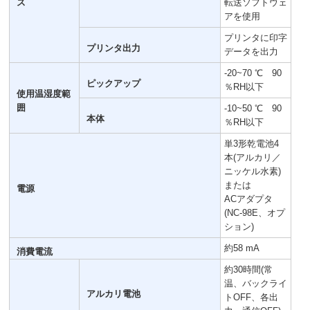
ス
転送ソフトウェ
アを使用
プリンタに印字
プリンタ出力
データを出力
-20~70 ℃ 90
ピックアップ
％RH以下
使用温湿度範
囲
-10~50 ℃ 90
本体
％RH以下
単3形乾電池4
本(アルカリ／
ニッケル水素)
または
電源
ACアダプタ
(NC-98E、オプ
ション)
約58 mA
消費電流
約30時間(常
温、バックライ
アルカリ電池
トOFF、各出