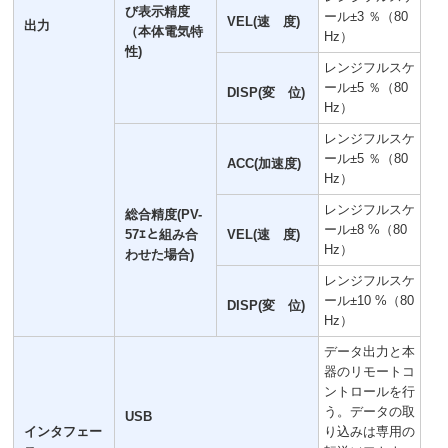
び表示精度
ール±3 ％（80
VEL(速 度)
出力
（本体電気特
Hz）
性)
レンジフルスケ
ール±5 ％（80
DISP(変 位)
Hz）
レンジフルスケ
ール±5 ％（80
ACC(加速度)
Hz）
レンジフルスケ
総合精度(PV-
ール±8 %（80
57ｴと組み合
VEL(速 度)
Hz）
わせた場合)
レンジフルスケ
ール±10 %（80
DISP(変 位)
Hz）
データ出力と本
器のリモートコ
ントロールを行
う。データの取
USB
インタフェー
り込みは専用の