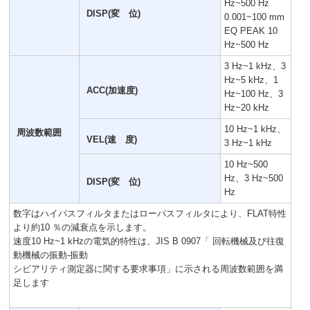
Hz~500 Hz
DISP(変 位)
0.001~100 mm
EQ PEAK 10
Hz~500 Hz
3 Hz~1 kHz、3
Hz~5 kHz、1
ACC(加速度)
Hz~100 Hz、3
Hz~20 kHz
10 Hz~1 kHz、
周波数範囲
VEL(速 度)
3 Hz~1 kHz
10 Hz~500
Hz、3 Hz~500
DISP(変 位)
Hz
数字はハイパスフィルタまたはローパスフィルタにより、FLAT特性
より約10 ％の減衰点を示します。
速度10 Hz~1 kHzの電気的特性は、JIS B 0907「 回転機械及び往復
動機械の振動-振動
シビアリティ測定器に関する要求事項」に示される周波数範囲を満
足します