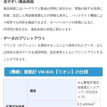
・
見やすい液晶画面
液晶画面にはバーグラフと数値が同時に表示され、変動の様子を容易に
把握。設定した周波数範囲などの情報も表示し、バックライト機能によ
り暗所でも内容を確認できます。オーバーロードの状態になると、
OVERが表示され、液晶全体が赤色に変わります。
・
データのプリントアウト
プリンタ（オプション）を接続することにより保存されたデータ、また
は現在の表示データを測定時刻、設定条件とともにプリントアウトする
ことができます。
（機械）振動計 VM-82A【リオン】の仕様
せん断型圧電式
加速度ピックア
構造
ップ（CCLDタ
イプ)
2
5.1 mV/m/s
圧電式加速度