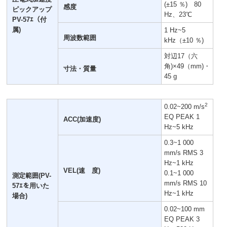
(±15 ％) 80
感度
ピックアップ
Hz、23℃
PV-57ｴ（付
属)
1 Hz~5
周波数範囲
kHz（±10 ％)
対辺17（六
角)×49（mm)・
寸法・質量
45 g
2
0.02~200 m/s
EQ PEAK 1
ACC(加速度)
Hz~5 kHz
0.3~1 000
mm/s RMS 3
Hz~1 kHz
VEL(速 度)
0.1~1 000
測定範囲(PV-
mm/s RMS 10
57ｴを用いた
Hz~1 kHz
場合)
0.02~100 mm
EQ PEAK 3