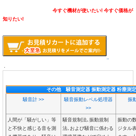
今すぐ機材が使いたい! 今すぐ価格が
知りたい!
..
.
その他 騒音測定器 振動測定器 粉塵測
騒音計 >>
騒音振動レベル処理器
振動
>>
人間が「騒がしい」等
騒音規制法､振動規制
振動の
と不快と感じる音を測
法､および騒音に係わる
ジタル