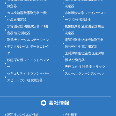
測定器
測定器
ガス検知器 酸素測定器 一酸
非破壊検査器 ファイバースコ
化炭素測定器
ープ 引張り試験器
水質測定器 濁度測定器 PH測
気象観測器 温度測定器 風速
定器 塩分測定器
測定器
測量機 トータルステーション
電気計測器 絶縁抵抗測定器
デジタルレベル データコレク
信号発生器 電力測定器
ター
土質試験機 恒温槽 圧縮試験
鉄筋探査機 シュミットハンマ
機 水分測定器
ー
天秤 はかり 計量器 トラック
セキュリティ トランシーバー
スケール クレーンスケール
スピードガン 粗さ測定器
測定器レンタルの仕組
会社概要