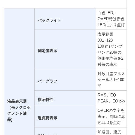
白色LED。
OVER時は赤色
バックライト
LEDにより点灯
表示範囲
001~128
100 msサンプ
測定値表示
リング20個の
算術平均値を2
秒毎の表示
対数目盛フルス
ケールの1~100
バーグラフ
％
RMS、EQ
指示特性
PEAK、EQ p-p
液晶表示器
（モノクロセ
OVERの文字を
グメント液
表示。同時に赤
過負荷表示
晶)
色LEDを点灯
加速度、速度、