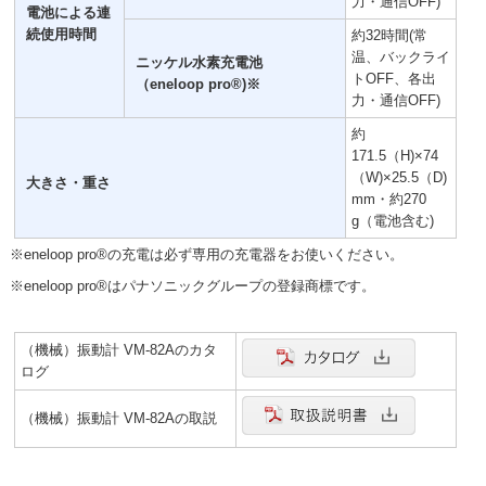
力・通信OFF)
電池による連
続使用時間
約32時間(常
温、バックライ
ニッケル水素充電池
トOFF、各出
（eneloop pro®)※
力・通信OFF)
約
171.5（H)×74
（W)×25.5（D)
大きさ・重さ
mm・約270
g（電池含む)
※eneloop pro®の充電は必ず専用の充電器をお使いください。
※eneloop pro®はパナソニックグループの登録商標です。
（機械）振動計 VM-82Aのカタ
ログ
（機械）振動計 VM-82Aの取説