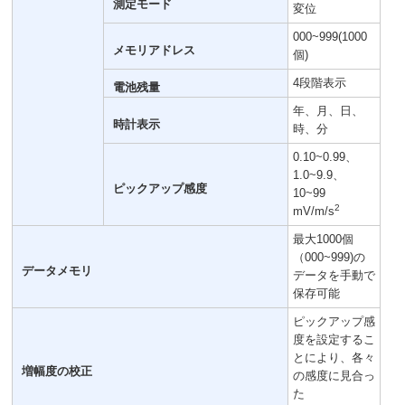
測定モード
変位
000~999(1000
メモリアドレス
個)
4段階表示
電池残量
年、月、日、
時計表示
時、分
0.10~0.99、
1.0~9.9、
ピックアップ感度
10~99
2
mV/m/s
最大1000個
（000~999)の
データメモリ
データを手動で
保存可能
ピックアップ感
度を設定するこ
とにより、各々
増幅度の校正
の感度に見合っ
た