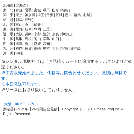
北海道 [ 北海道 ]
東 北 [ 青森 | 岩手 | 宮城 | 秋田 | 山形 | 福島 ]
関 東 [ 東京 | 神奈川 | 埼玉 | 千葉 | 茨城 | 栃木 | 群馬 | 山梨 ]
信 越 [ 新潟 | 長野 ]
北 陸 [ 富山 | 石川 | 福井 ]
東 海 [ 愛知 | 岐阜 | 静岡 | 三重 ]
近 畿 [ 大阪 | 兵庫 | 京都 | 滋賀 | 奈良 | 和歌山 ]
中 国 [ 鳥取 | 島根 | 岡山 | 広島 | 山口 ]
四 国 [ 徳島 | 香川 | 愛媛 | 高知 ]
九 州 [ 福岡 | 佐賀 | 長崎 | 熊本 | 大分 | 宮崎 | 鹿児島 ]
沖 縄 [ 沖縄 ]
※レンタル価格/料金は「お見積りカートに追加する」ボタンよりご確
認ください。
※中古販売始めました。価格等お問合わせください。見積は無料で
す。
※本日発送可能です。
※リースはお取り扱いしておりません。
大阪 06-6398-7511
測定器レンタル【24時間自動見積】 Copyright（C）2011 measuring Inc. All
Rights Reserved.