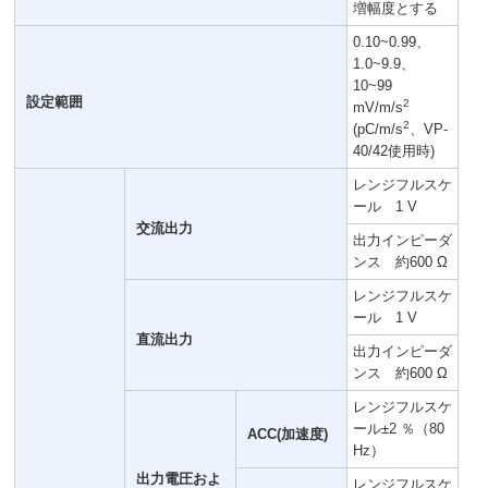
増幅度とする
0.10~0.99、
1.0~9.9、
10~99
設定範囲
2
mV/m/s
2
(pC/m/s
、VP-
40/42使用時)
レンジフルスケ
ール 1 V
交流出力
出力インピーダ
ンス 約600 Ω
レンジフルスケ
ール 1 V
直流出力
出力インピーダ
ンス 約600 Ω
レンジフルスケ
ール±2 ％（80
ACC(加速度)
Hz）
出力電圧およ
レンジフルスケ